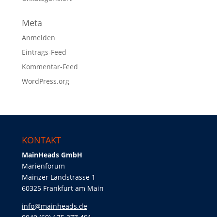
Meta
Anmelden
Eintrags-Feed
Kommentar-Feed
WordPress.org
KONTAKT
MainHeads GmbH
Marienforum
Mainzer Landstrasse 1
60325 Frankfurt am Main
info@mainheads.de