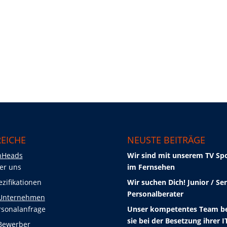
EICHE
NEUSTE BEITRÄGE
nHeads
Wir sind mit unserem TV Sp
er uns
im Fernsehen
ezifikationen
Wir suchen Dich! Junior / Se
Personalberater
 Unternehmen
rsonalanfrage
Unser kompetentes Team b
sie bei der Besetzung ihrer I
Bewerber