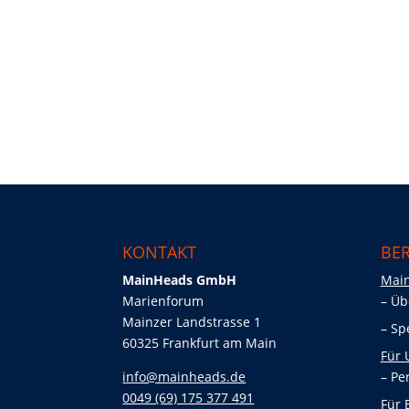
KONTAKT
BER
MainHeads GmbH
Mai
Marienforum
Üb
Mainzer Landstrasse 1
Sp
60325 Frankfurt am Main
Für
info@mainheads.de
Pe
0049 (69) 175 377 491
Für 