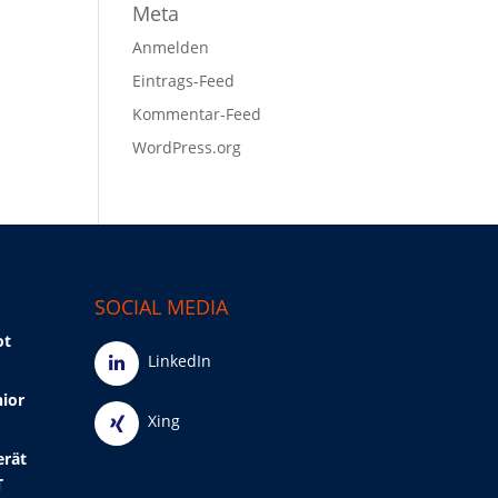
Meta
Anmelden
Eintrags-Feed
Kommentar-Feed
WordPress.org
SOCIAL MEDIA
ot
LinkedIn
nior
Xing
erät
T