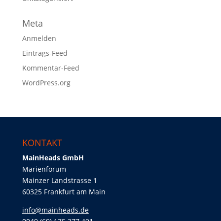
Meta
Anmelden
Eintrags-Feed
Kommentar-Feed
WordPress.org
KONTAKT
MainHeads GmbH
Marienforum
Mainzer Landstrasse 1
60325 Frankfurt am Main
info@mainheads.de