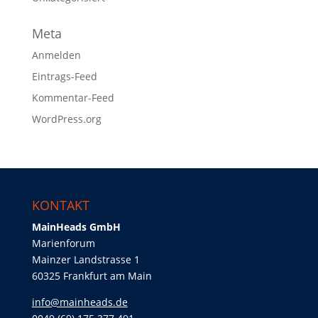
Meta
Anmelden
Eintrags-Feed
Kommentar-Feed
WordPress.org
KONTAKT
MainHeads GmbH
Marienforum
Mainzer Landstrasse 1
60325 Frankfurt am Main
info@mainheads.de