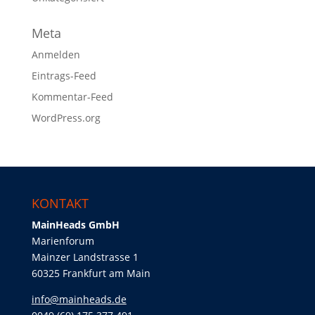
Meta
Anmelden
Eintrags-Feed
Kommentar-Feed
WordPress.org
KONTAKT
MainHeads GmbH
Marienforum
Mainzer Landstrasse 1
60325 Frankfurt am Main
info@mainheads.de