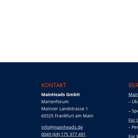
KONTAKT
BER
MainHeads GmbH
Mai
Marienforum
Üb
Mainzer Landstrasse 1
Sp
60325 Frankfurt am Main
Für
info@mainheads.de
Pe
0049 (69) 175 377 491
Für 