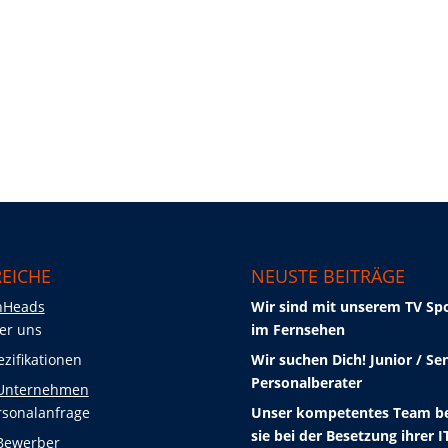
EICHE
NEUSTE BEITRÄGE
nHeads
Wir sind mit unserem TV Sp
er uns
im Fernsehen
ezifikationen
Wir suchen Dich! Junior / Se
Personalberater
 Unternehmen
rsonalanfrage
Unser kompetentes Team b
sie bei der Besetzung ihrer I
Bewerber