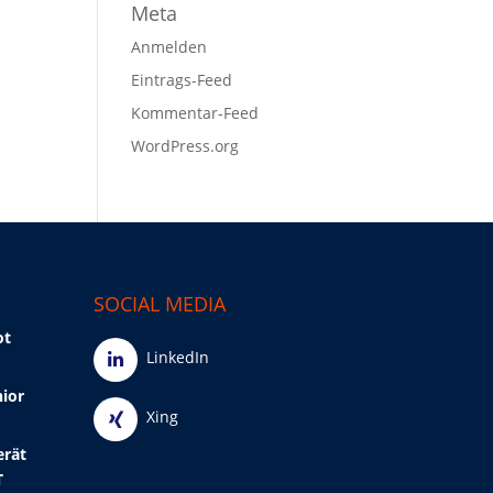
Meta
Anmelden
Eintrags-Feed
Kommentar-Feed
WordPress.org
SOCIAL MEDIA
ot
LinkedIn
nior
Xing
erät
T