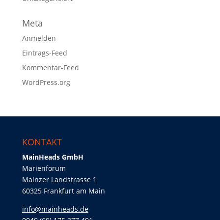
Meta
Anmelden
Eintrags-Feed
Kommentar-Feed
WordPress.org
KONTAKT
MainHeads GmbH
Marienforum
Mainzer Landstrasse 1
60325 Frankfurt am Main
info@mainheads.de