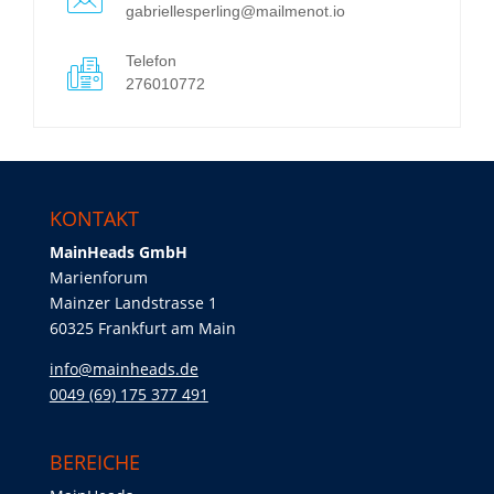
gabriellesperling@mailmenot.io
Telefon
276010772
KONTAKT
MainHeads GmbH
Marienforum
Mainzer Landstrasse 1
60325 Frankfurt am Main
info@mainheads.de
0049 (69) 175 377 491
BEREICHE