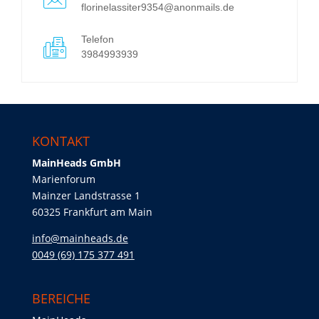
florinelassiter9354@anonmails.de
Telefon
3984993939
KONTAKT
MainHeads GmbH
Marienforum
Mainzer Landstrasse 1
60325 Frankfurt am Main
info@mainheads.de
0049 (69) 175 377 491
BEREICHE