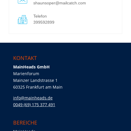
shaunsoper@mailcatch.com
Telefon
399592899
KONTAKT
MainHeads GmbH
Marienforum
Mainzer Landstrasse 1
60325 Frankfurt am Main
info@mainheads.de
0049 (69) 175 377 491
BEREICHE