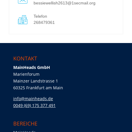
bessiewellish2613@1secmail.org
Telefon
268479361
KONTAKT
MainHeads GmbH
Marienforum
Mainzer Landstrasse 1
60325 Frankfurt am Main
info@mainheads.de
0049 (69) 175 377 491
BEREICHE