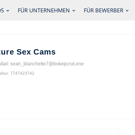
DS
FÜR UNTERNEHMEN
FÜR BEWERBER
ture Sex Cams
Mail: sean_blanchette7@bokepcrut.one
efon: 7747423742