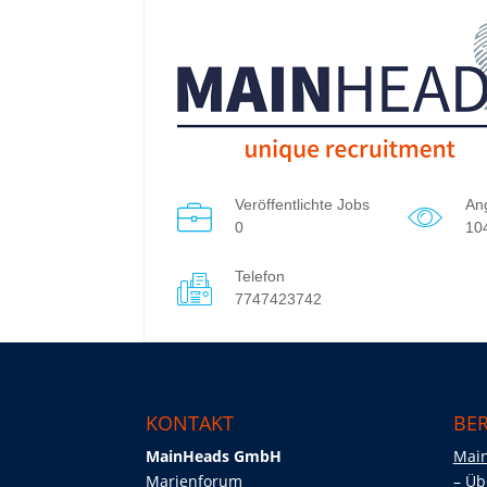
Veröffentlichte Jobs
An
0
10
Telefon
7747423742
KONTAKT
BER
MainHeads GmbH
Mai
Marienforum
Üb