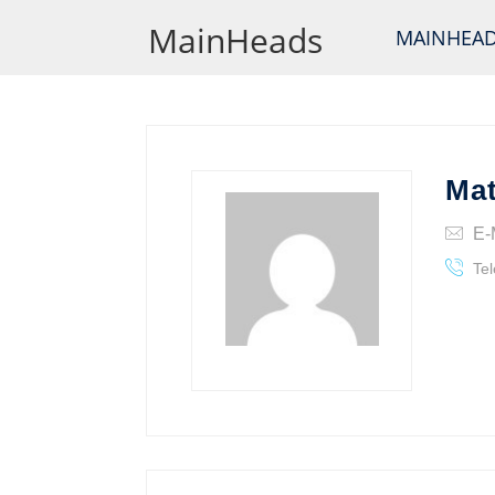
MainHeads
MAINHEA
Ma
E-
Tel