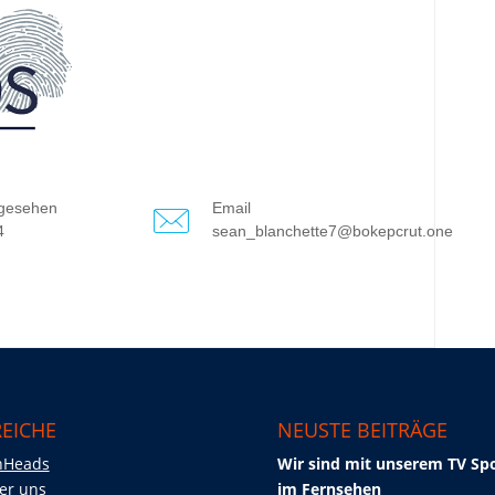
gesehen
Email
4
sean_blanchette7@bokepcrut.one
EICHE
NEUSTE BEITRÄGE
nHeads
Wir sind mit unserem TV Sp
er uns
im Fernsehen