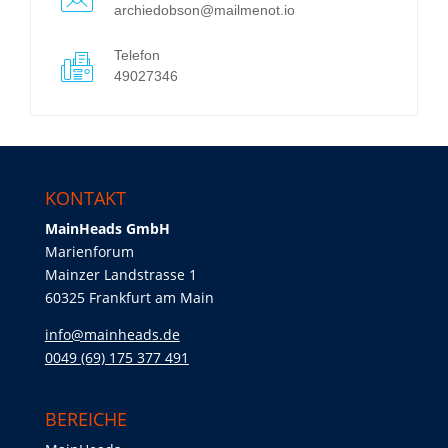
archiedobson@mailmenot.io
Telefon
49027346
KONTAKT
MainHeads GmbH
Marienforum
Mainzer Landstrasse 1
60325 Frankfurt am Main
info@mainheads.de
0049 (69) 175 377 491
BEREICHE