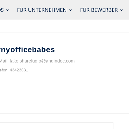
DS
FÜR UNTERNEHMEN
FÜR BEWERBER
nyofficebabes
Mail: lakeisharefugio@andindoc.com
efon: 43423631