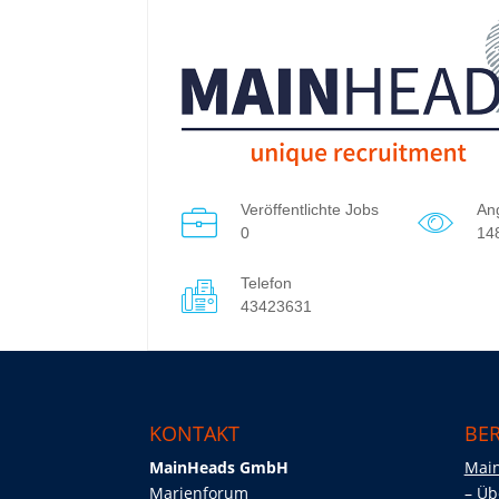
Veröffentlichte Jobs
An
0
14
Telefon
43423631
KONTAKT
BER
MainHeads GmbH
Mai
Marienforum
Üb