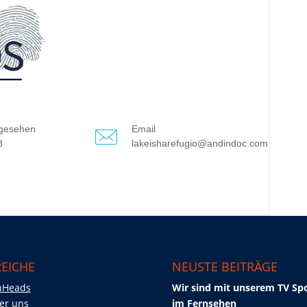
gesehen
Email
8
lakeisharefugio@andindoc.com
EICHE
NEUSTE BEITRÄGE
nHeads
Wir sind mit unserem TV Sp
er uns
im Fernsehen