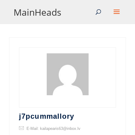
MainHeads
j7pcummallory
E-Mail: kailapearis63@inbox.lv