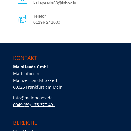
kailapearis63@inbox.lv
Telefon
01296 242080
KONTAKT
MainHeads GmbH
Marienforum
Mainzer Landstrasse 1
60325 Frankfurt am Main
info@mainheads.de
0049 (69) 175 377 491
BEREICHE