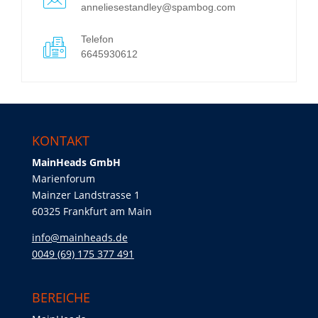
anneliesestandley@spambog.com
Telefon
6645930612
KONTAKT
MainHeads GmbH
Marienforum
Mainzer Landstrasse 1
60325 Frankfurt am Main
info@mainheads.de
0049 (69) 175 377 491
BEREICHE