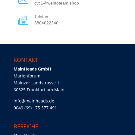
cvc1@webtoteam.shop
Telefon
6804622340
KONTAKT
MainHeads GmbH
Marienforum
Mainzer Landstrasse 1
60325 Frankfurt am Main
info@mainheads.de
0049 (69) 175 377 491
BEREICHE